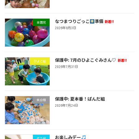
なつまつりごっこ
準備
新着!!
全園児
2026年8月3日
保護中: 7月のひよこぐみさん♡
新着!!
ひよこ組
2026年7月31日
保護中: 夏本番！ぱんだ組
未分類
2026年7月24日
お楽しみデー
ぞう組